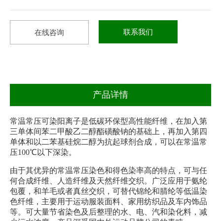
联系我们
在线咨询
产品详情
常温常压可染阳离子是低碳环保型高性能纤维，在加入第
三单体间苯二甲酸乙二醇酯磺酸钠的基础上，再加入第四
单体和以二苯基硅烷二醇为抗起球剂合成，可以在常温常
压100℃以下深染。
由于其优异的常温常压染色和得色染率高的特点，可与任
何合成纤维、人造纤维及天然纤维交织。广泛应用于氨纶
包覆，和羊毛或者真丝交织，可替代锦纶和腈纶等低温染
色纤维，主要用于运动服装面料、家用纺织品及车内饰品
等。可大量节省染色及后整理的水、电、汽和染化料，减