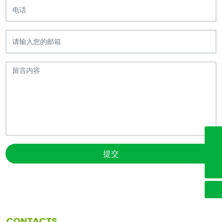
admin@ofantex.com
提交
0575-85781231
CONTACTS